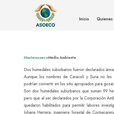
Humedales de Villavo están abier
investigación y recreación
Inicio
Quienes
Masterasoeco
Medio Ambiente
Dos humedales suburbanos fueron declarados áreas 
Aunque los nombres de Caracolí y Suria no les 
podrían convertir en los sitio apropiados para goza
Son dos humedales suburbanos que suman 99 hec
pero que al ser declarados por la Corporación Am
quedaron habilitados para permitir labores invest
Johana Herrera, ingeniera forestal de Cormacaren