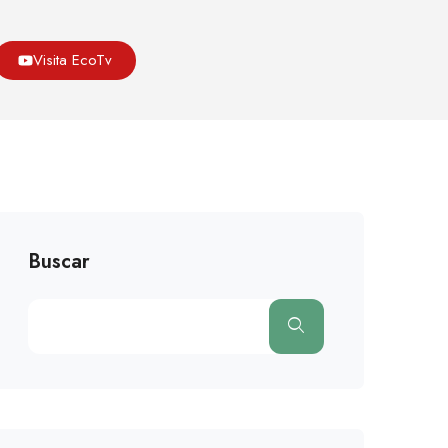
Asoeco
Blog
Medio Ambiente
Visita EcoTv
llavo Están Abiertos Para La Investigación Y Recreación
Buscar