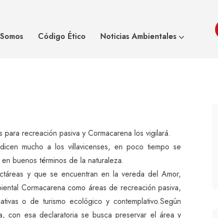
tos para la
Humedales De Vi
 Somos
Código Ético
Noticias Ambientales
para recreación pasiva y Cormacarena los vigilará.
dicen mucho a los villavicenses, en poco tiempo se
r en buenos términos de la naturaleza.
táreas y que se encuentran en la vereda del Amor,
biental Cormacarena como áreas de recreación pasiva,
igativas o de turismo ecológico y contemplativo.Según
a, con esa declaratoria se busca preservar el área y