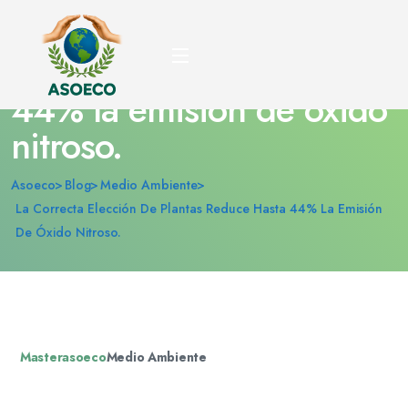
La correcta elección de
plantas reduce hasta
44% la emisión de óxido
nitroso.
Asoeco
Blog
Medio Ambiente
La Correcta Elección De Plantas Reduce Hasta 44% La Emisión
De Óxido Nitroso.
Masterasoeco
Medio Ambiente