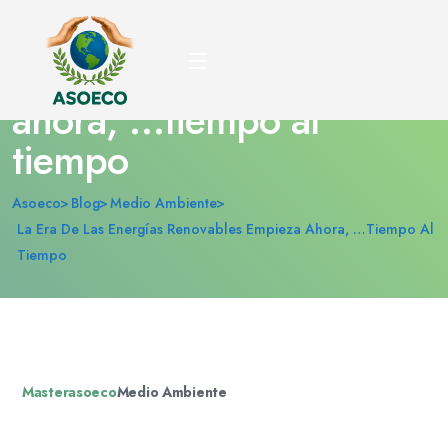
La era de las energías
renovables empieza
ahora, …tiempo al
tiempo
Asoeco
Blog
Medio Ambiente
La Era De Las Energías Renovables Empieza Ahora, …tiempo Al
Tiempo
Masterasoeco
Medio Ambiente