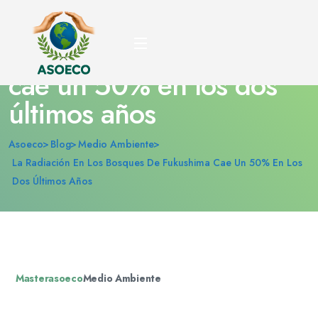
La radiación en los
bosques de Fukushima
cae un 50% en los dos
últimos años
Asoeco
Blog
Medio Ambiente
La Radiación En Los Bosques De Fukushima Cae Un 50% En Los
Dos Últimos Años
Masterasoeco
Medio Ambiente