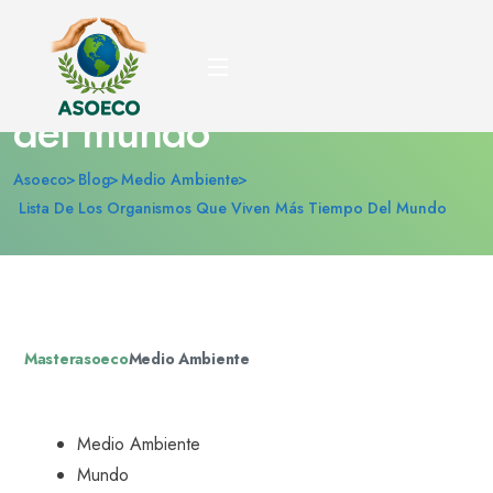
Lista de los organismos
que viven más tiempo
del mundo
Asoeco
Blog
Medio Ambiente
Lista De Los Organismos Que Viven Más Tiempo Del Mundo
Masterasoeco
Medio Ambiente
Medio Ambiente
Mundo