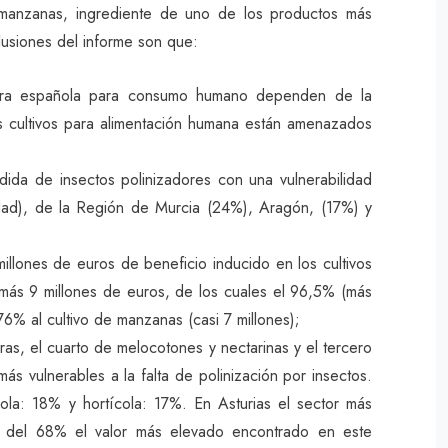
 de manzanas, ingrediente de uno de los productos más
clusiones del informe son que:
ultura española para consumo humano dependen de la
os cultivos para alimentación humana están amenazados
ida de insectos polinizadores con una vulnerabilidad
dad), de la Región de Murcia (24%), Aragón, (17%) y
illones de euros de beneficio inducido en los cultivos
ás 9 millones de euros, de los cuales el 96,5% (más
 76% al cultivo de manzanas (casi 7 millones);
s, el cuarto de melocotones y nectarinas y el tercero
ás vulnerables a la falta de polinización por insectos.
cola: 18% y hortícola: 17%. En Asturias el sector más
ad del 68% el valor más elevado encontrado en este