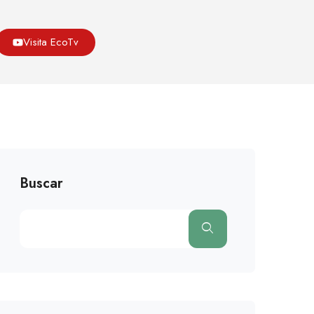
Asoeco
Blog
Medio Ambiente
Visita EcoTv
os Más Amenazados Por El Actual Declive De Las Abejas
Buscar