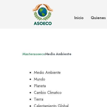
Los campos asturianos son los m
el actual declive de las abejas
Inicio
Quienes
Masterasoeco
Medio Ambiente
Medio Ambiente
Mundo
Planeta
Cambio Climatico
Tierra
Calentamiento Global