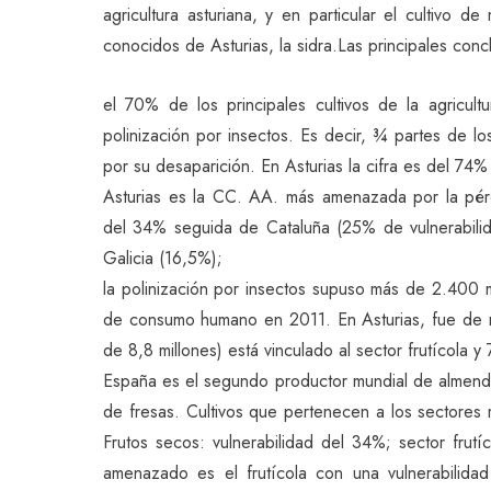
agricultura asturiana, y en particular el cultivo
conocidos de Asturias, la sidra.Las principales con
el 70% de los principales cultivos de la agric
polinización por insectos. Es decir, ¾ partes de l
por su desaparición. En Asturias la cifra es del 74%
Asturias es la CC. AA. más amenazada por la pérd
del 34% seguida de Cataluña (25% de vulnerabili
Galicia (16,5%);
la polinización por insectos supuso más de 2.400 m
de consumo humano en 2011. En Asturias, fue de m
de 8,8 millones) está vinculado al sector frutícola y
España es el segundo productor mundial de almendra
de fresas. Cultivos que pertenecen a los sectores m
Frutos secos: vulnerabilidad del 34%; sector frutí
amenazado es el frutícola con una vulnerabilid