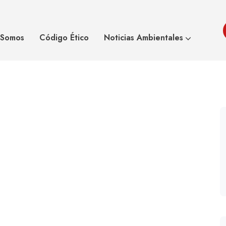
ás amenazados por
Los Campos Asturianos Son L
 Somos
Código Ético
Noticias Ambientales