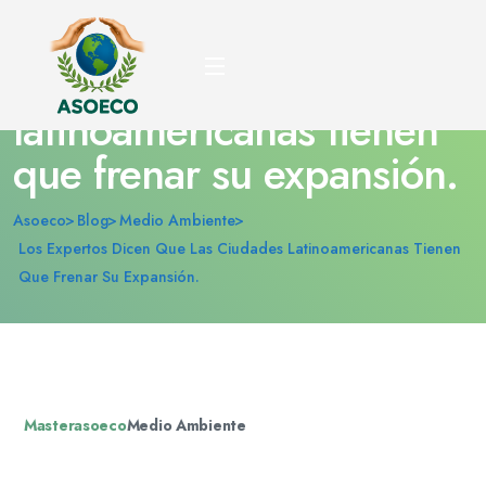
Los expertos dicen que
las ciudades
latinoamericanas tienen
que frenar su expansión.
Asoeco
Blog
Medio Ambiente
Los Expertos Dicen Que Las Ciudades Latinoamericanas Tienen
Que Frenar Su Expansión.
Masterasoeco
Medio Ambiente