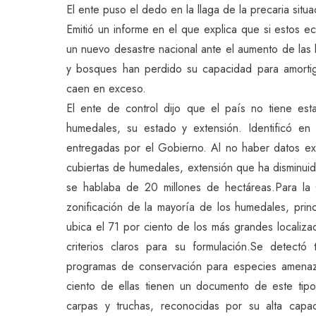
El ente puso el dedo en la llaga de la precaria sit
Emitió un informe en el que explica que si estos ec
un nuevo desastre nacional ante el aumento de las l
y bosques han perdido su capacidad para amortig
caen en exceso.
El ente de control dijo que el país no tiene est
humedales, su estado y extensión. Identificó en
entregadas por el Gobierno. Al no haber datos exa
cubiertas de humedales, extensión que ha disminui
se hablaba de 20 millones de hectáreas.Para la C
zonificación de la mayoría de los humedales, prin
ubica el 71 por ciento de los más grandes localizad
criterios claros para su formulación.Se detect
programas de conservación para especies amena
ciento de ellas tienen un documento de este tip
carpas y truchas, reconocidas por su alta cap