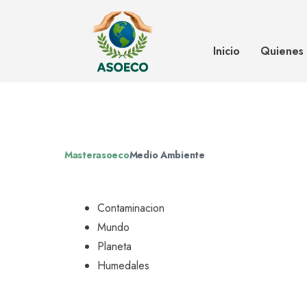
‘Los humedales no son ambiental
Contraloría
Inicio
Quienes
Masterasoeco
Medio Ambiente
Contaminacion
Mundo
Planeta
Humedales