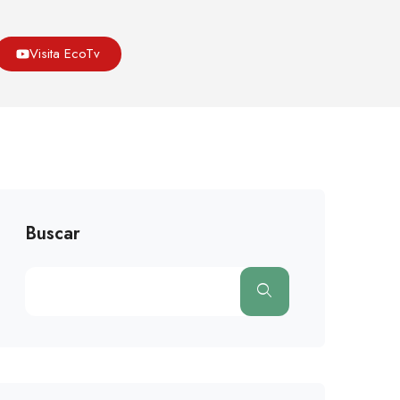
Asoeco
Blog
Medio Ambiente
Visita EcoTv
dales No Son Ambientalmente Sostenibles’: Contraloría
Buscar