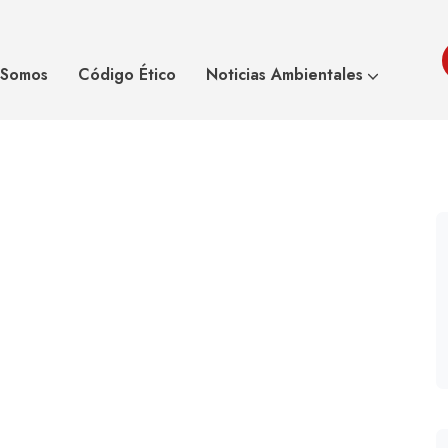
mente sostenibles’:
‘Los Hume
 Somos
Código Ético
Noticias Ambientales