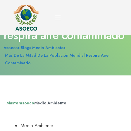
Más de la mitad de la
población mundial
respira aire contaminado
Asoeco
Blog
Medio Ambiente
Más De La Mitad De La Población Mundial Respira Aire
Contaminado
Masterasoeco
Medio Ambiente
Medio Ambiente