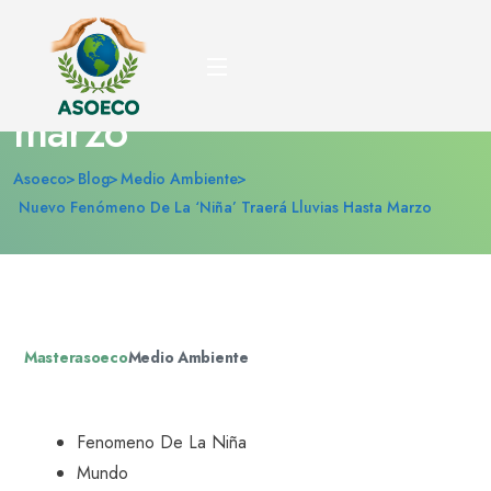
Nuevo fenómeno de la
‘Niña’ traerá lluvias hasta
marzo
Asoeco
Blog
Medio Ambiente
Nuevo Fenómeno De La ‘Niña’ Traerá Lluvias Hasta Marzo
Masterasoeco
Medio Ambiente
Fenomeno De La Niña
Mundo