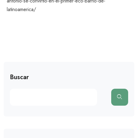
antonio-se-convirtio-en-el-primer-eco-barrio-de-
latinoamerica/
Buscar