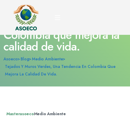
Tejados y muros verdes,
una tendencia en
Colombia que mejora la
calidad de vida.
Asoeco
Blog
Medio Ambiente
Tejados Y Muros Verdes, Una Tendencia En Colombia Que
Mejora La Calidad De Vida.
Masterasoeco
Medio Ambiente