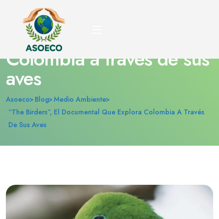
“The Birders”, el
documental que explora
Colombia a través de sus
aves
Asoeco
Blog
Medio Ambiente
“The Birders”, El Documental Que Explora Colombia A Través
De Sus Aves