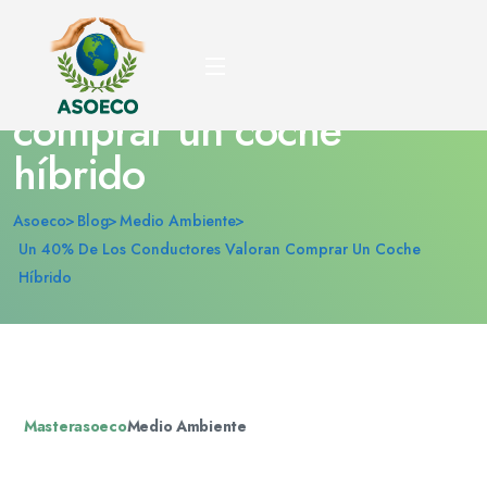
Un 40% de los
conductores valoran
comprar un coche
híbrido
Asoeco
Blog
Medio Ambiente
Un 40% De Los Conductores Valoran Comprar Un Coche
Híbrido
Masterasoeco
Medio Ambiente