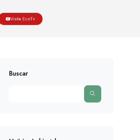
ones
Cuida El Agua. No Pierdas La Sangre Del Mundo.
Visita EcoTv
Buscar