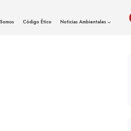
gre del mundo.
Asoeco
Blog
Reflexi
 Somos
Código Ético
Noticias Ambientales