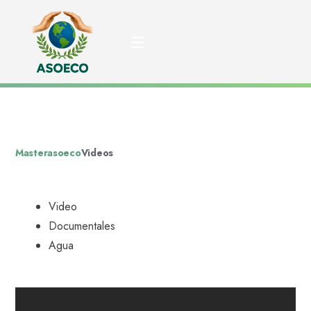
El recorrido del agua
Asoeco
Blog
Videos
El Recorrido Del Agua
Masterasoeco
Videos
Video
Documentales
Agua