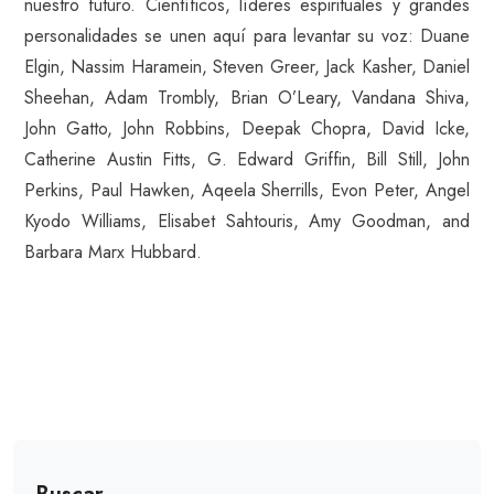
nuestro futuro. Científicos, líderes espirituales y grandes
personalidades se unen aquí para levantar su voz: Duane
Elgin, Nassim Haramein, Steven Greer, Jack Kasher, Daniel
Sheehan, Adam Trombly, Brian O’Leary, Vandana Shiva,
John Gatto, John Robbins, Deepak Chopra, David Icke,
Catherine Austin Fitts, G. Edward Griffin, Bill Still, John
Perkins, Paul Hawken, Aqeela Sherrills, Evon Peter, Angel
Kyodo Williams, Elisabet Sahtouris, Amy Goodman, and
Barbara Marx Hubbard.